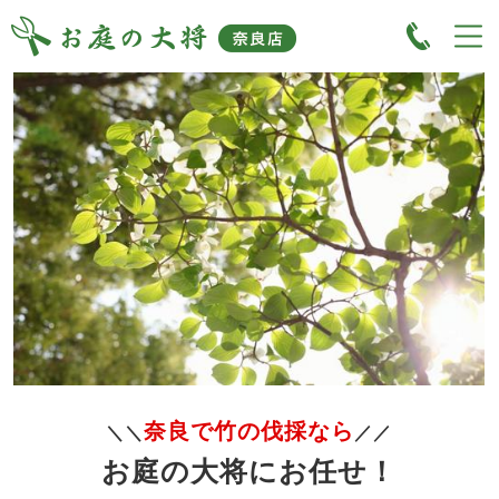
奈良で竹の伐採なら
＼＼
／／
お庭の大将にお任せ！