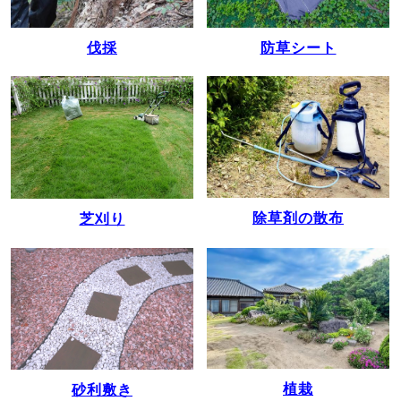
伐採
防草シート
除草剤の散布
芝刈り
植栽
砂利敷き