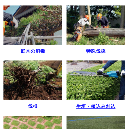
庭木の消毒
特殊伐採
伐根
生垣・植込み刈込