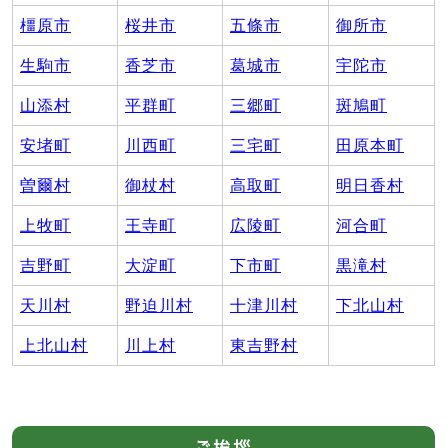
橿原市
桜井市
五條市
御所市
生駒市
香芝市
葛城市
宇陀市
山添村
平群町
三郷町
斑鳩町
安堵町
川西町
三宅町
田原本町
曽爾村
御杖村
高取町
明日香村
上牧町
王寺町
広陵町
河合町
吉野町
大淀町
下市町
黒滝村
天川村
野迫川村
十津川村
下北山村
上北山村
川上村
東吉野村