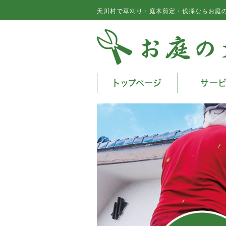
天川村で草刈り・庭木剪定・伐採ならお庭
トップページ
サー