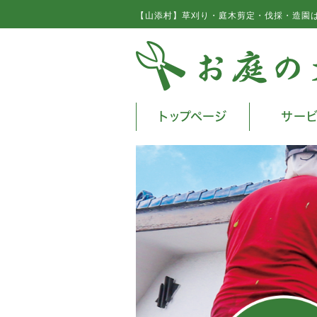
【山添村】草刈り・庭木剪定・伐採・造園
トップページ
サー