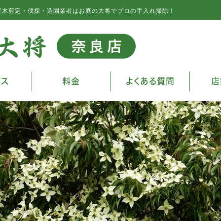
庭木剪定・伐採・造園業者はお庭の大将でプロの手入れ掃除！
ビス
料金
よくある質問
店