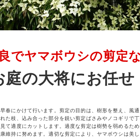
良でヤマボウシの剪定
お庭の大将にお任せ
ら早春にかけて行います。剪定の目的は、樹形を整え、風通
枯れた枝、込み合った部分を鋭い剪定ばさみやノコギリで丁
を見て適度にカットします。過度な剪定は樹勢を弱めるため
健康維持に努めます。適切な剪定により、ヤマボウシは美し