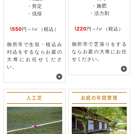
・施肥
・剪定
・活力剤
・伐採
\220
\550
円～/㎡（税込）
円～/㎡（税込）
御所市で芝張りをする
御所市で生垣・植込み
ならお庭の大将にお任
刈込をするならお庭の
せください。
大将にお任せくださ
い。
人工芝
お庭の年間管理