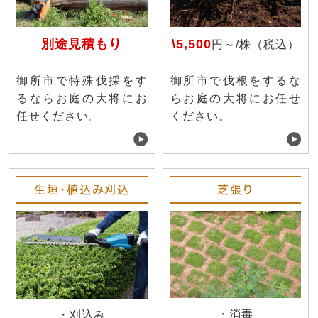
別途見積もり
\5,500
円～/株（税込）
御所市で特殊伐採をす
御所市で伐根をするな
るならお庭の大将にお
らお庭の大将にお任せ
任せください。
ください。
生垣・植込み刈込
芝張り
・消毒
・刈込み