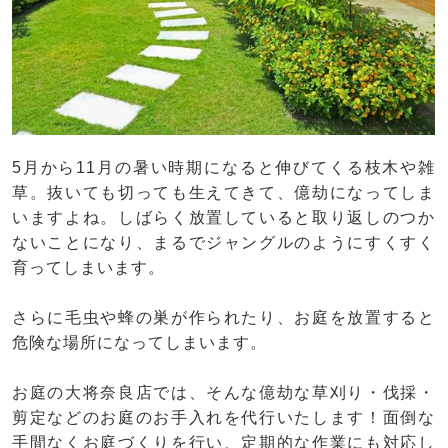
5月から11月の暑い時期になると伸びてくる枝木や雑
草。抜いても切っても生えてきて、億劫になってしま
いますよね。しばらく放置していると取り返しのつか
ないことになり、まるでジャングルのようにすくすく
育ってしまいます。
さらに毛虫や蜂の巣が作られたり、お庭を放置すると
危険な場所になってしまいます。
お庭の大将奈良店では、そんな億劫な草刈り・伐採・
剪定などのお庭のお手入れを代行いたします！面倒な
手間なくお庭づくりを行い、定期的な作業にも対応し