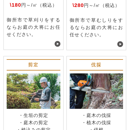
\180
\280
円～/㎡（税込）
円～/㎡（税込）
御所市で草刈りをする
御所市で草むしりをす
ならお庭の大将にお任
るならお庭の大将にお
せください。
任せください。
剪定
伐採
・生垣の剪定
・庭木の伐採
・庭木の剪定
・植木の伐採
・植込みの剪定
・伐根