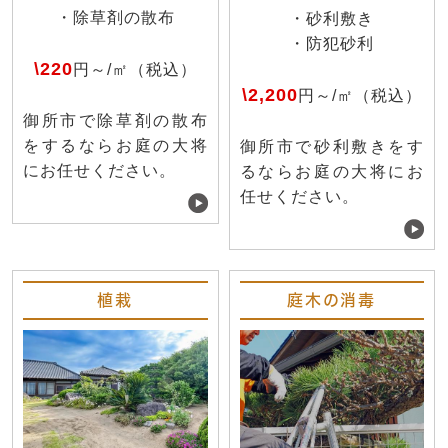
・除草剤の散布
・砂利敷き
・防犯砂利
\220
円～/㎡（税込）
\2,200
円～/㎡（税込）
御所市で除草剤の散布
をするならお庭の大将
御所市で砂利敷きをす
にお任せください。
るならお庭の大将にお
任せください。
植栽
庭木の消毒