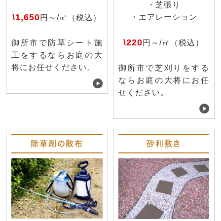
・芝張り
\1,650
・エアレーション
円～/㎡（税込）
\220
円～/㎡（税込）
御所市で防草シート施
工をするならお庭の大
将にお任せください。
御所市で芝刈りをする
ならお庭の大将にお任
せください。
除草剤の散布
砂利敷き