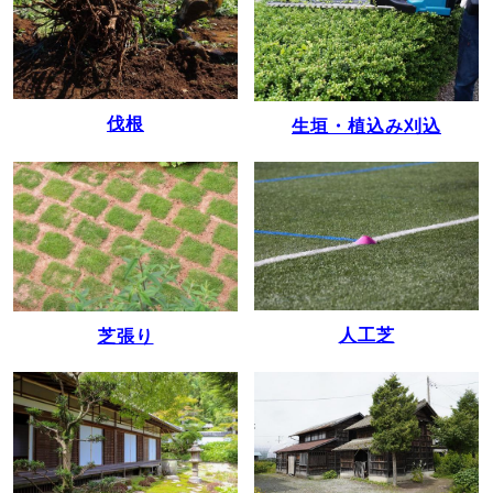
伐根
生垣・植込み刈込
人工芝
芝張り