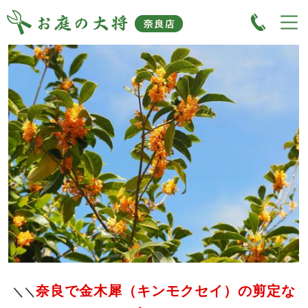
奈良で金木犀（キンモクセイ）の剪定な
＼＼