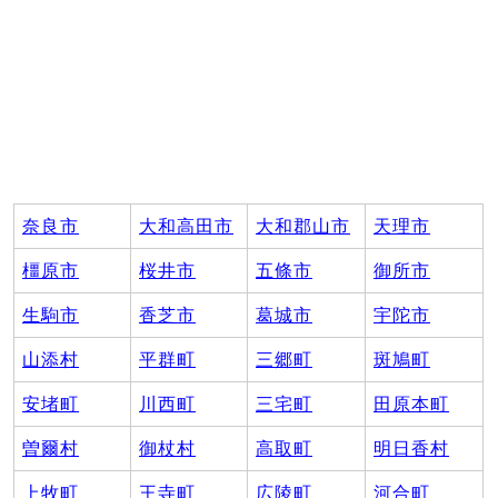
奈良市
大和高田市
大和郡山市
天理市
橿原市
桜井市
五條市
御所市
生駒市
香芝市
葛城市
宇陀市
山添村
平群町
三郷町
斑鳩町
安堵町
川西町
三宅町
田原本町
曽爾村
御杖村
高取町
明日香村
上牧町
王寺町
広陵町
河合町