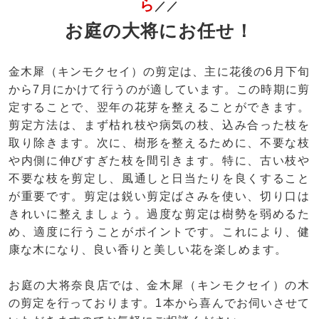
ら
／／
お庭の大将にお任せ！
金木犀（キンモクセイ）の剪定は、主に花後の6月下旬
から7月にかけて行うのが適しています。この時期に剪
定することで、翌年の花芽を整えることができます。
剪定方法は、まず枯れ枝や病気の枝、込み合った枝を
取り除きます。次に、樹形を整えるために、不要な枝
や内側に伸びすぎた枝を間引きます。特に、古い枝や
不要な枝を剪定し、風通しと日当たりを良くすること
が重要です。剪定は鋭い剪定ばさみを使い、切り口は
きれいに整えましょう。過度な剪定は樹勢を弱めるた
め、適度に行うことがポイントです。これにより、健
康な木になり、良い香りと美しい花を楽しめます。
お庭の大将奈良店では、金木犀（キンモクセイ）の木
の剪定を行っております。1本から喜んでお伺いさせて