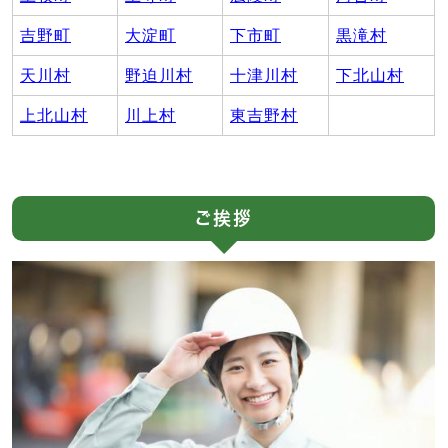
吉野町
大淀町
下市町
黒滝村
天川村
野迫川村
十津川村
下北山村
上北山村
川上村
東吉野村
ご挨拶