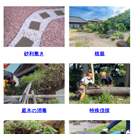
植栽
砂利敷き
庭木の消毒
特殊伐採