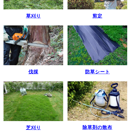
草刈り
剪定
伐採
防草シート
除草剤の散布
芝刈り