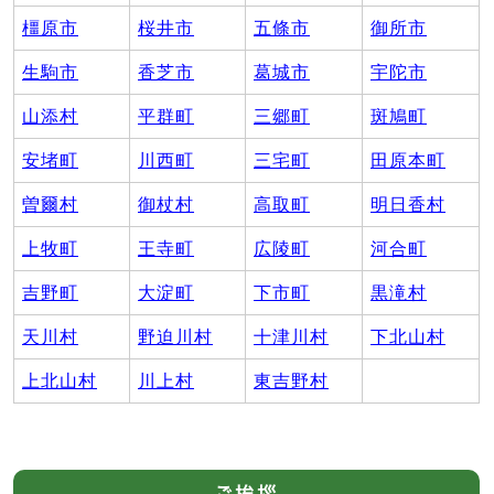
橿原市
桜井市
五條市
御所市
生駒市
香芝市
葛城市
宇陀市
山添村
平群町
三郷町
斑鳩町
安堵町
川西町
三宅町
田原本町
曽爾村
御杖村
高取町
明日香村
上牧町
王寺町
広陵町
河合町
吉野町
大淀町
下市町
黒滝村
天川村
野迫川村
十津川村
下北山村
上北山村
川上村
東吉野村