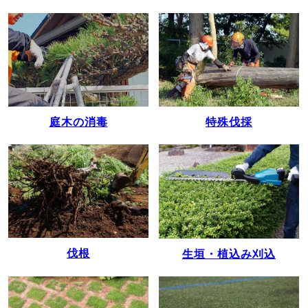
庭木の消毒
特殊伐採
伐根
生垣・植込み刈込