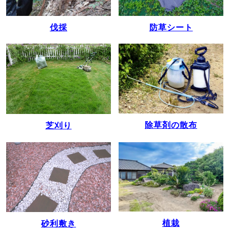
伐採
防草シート
除草剤の散布
芝刈り
植栽
砂利敷き