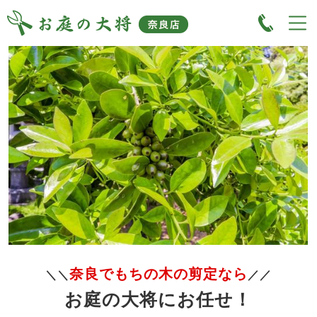
奈良でもちの木の剪定なら
＼＼
／／
お庭の大将にお任せ！