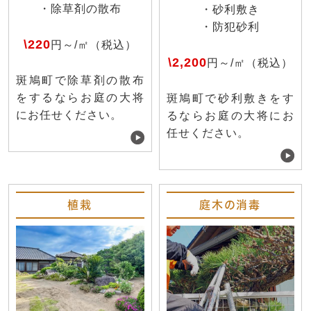
・除草剤の散布
・砂利敷き
・防犯砂利
\220
円～/㎡（税込）
\2,200
円～/㎡（税込）
斑鳩町で除草剤の散布
をするならお庭の大将
斑鳩町で砂利敷きをす
にお任せください。
るならお庭の大将にお
任せください。
植栽
庭木の消毒