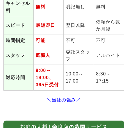
キャンセル
無料
明記無し
無料
料
依頼から数
スピード
最短即日
翌日以降
か月後
時間指定
可能
不可
不可
委託スタッ
スタッフ
庭職人
アルバイト
フ
9:00～
10:00～
8:30～
対応時間
19:00、
17:00
17:15
365日受付
＼当社の強み／
お庭の大将！奈良店の造園サービス