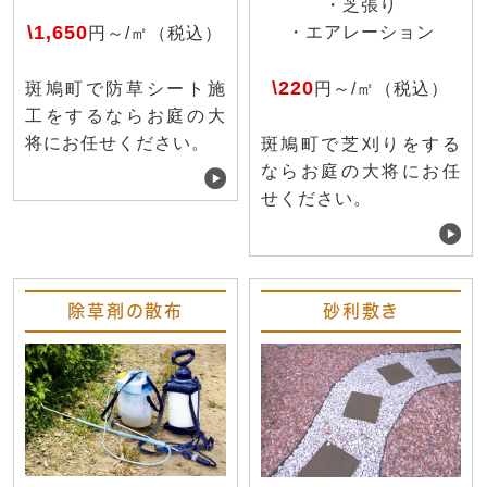
・芝張り
\1,650
・エアレーション
円～/㎡（税込）
\220
円～/㎡（税込）
斑鳩町で防草シート施
工をするならお庭の大
将にお任せください。
斑鳩町で芝刈りをする
ならお庭の大将にお任
せください。
除草剤の散布
砂利敷き