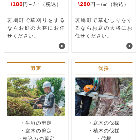
\180
\280
円～/㎡（税込）
円～/㎡（税込）
斑鳩町で草刈りをする
斑鳩町で草むしりをす
ならお庭の大将にお任
るならお庭の大将にお
せください。
任せください。
剪定
伐採
・生垣の剪定
・庭木の伐採
・庭木の剪定
・植木の伐採
・植込みの剪定
・伐根