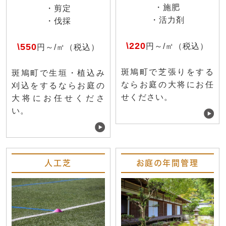
・施肥
・剪定
・活力剤
・伐採
\220
\550
円～/㎡（税込）
円～/㎡（税込）
斑鳩町で芝張りをする
斑鳩町で生垣・植込み
ならお庭の大将にお任
刈込をするならお庭の
せください。
大将にお任せくださ
い。
人工芝
お庭の年間管理