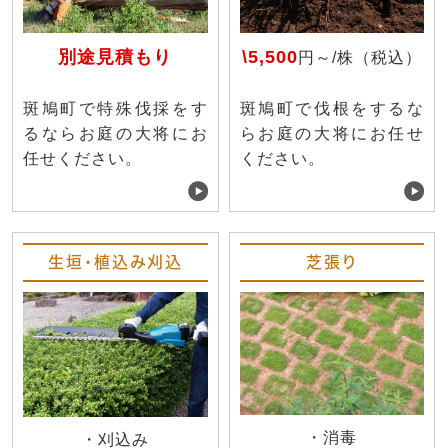
別途見積もり
\5,500
円～/株（税込）
斑鳩町で特殊伐採をす
斑鳩町で伐根をするな
るならお庭の大将にお
らお庭の大将にお任せ
任せください。
ください。
生垣・植込み刈込
芝張り
・消毒
・刈込み