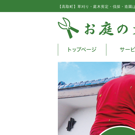
【高取町】草刈り・庭木剪定・伐採・造園
トップページ
サー