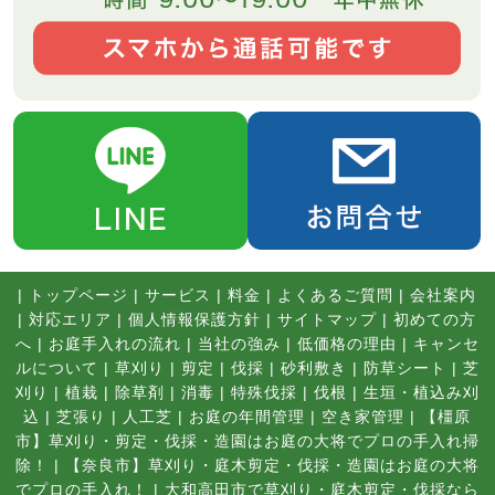
|
トップページ
|
サービス
|
料金
|
よくあるご質問
|
会社案内
|
対応エリア
|
個人情報保護方針
|
サイトマップ
|
初めての方
へ
|
お庭手入れの流れ
|
当社の強み
|
低価格の理由
|
キャンセ
ルについて
|
草刈り
|
剪定
|
伐採
|
砂利敷き
|
防草シート
|
芝
刈り
|
植栽
|
除草剤
|
消毒
|
特殊伐採
|
伐根
|
生垣・植込み刈
込
|
芝張り
|
人工芝
|
お庭の年間管理
|
空き家管理
|
【橿原
市】草刈り・剪定・伐採・造園はお庭の大将でプロの手入れ掃
除！
|
【奈良市】草刈り・庭木剪定・伐採・造園はお庭の大将
でプロの手入れ！
|
大和高田市で草刈り・庭木剪定・伐採なら