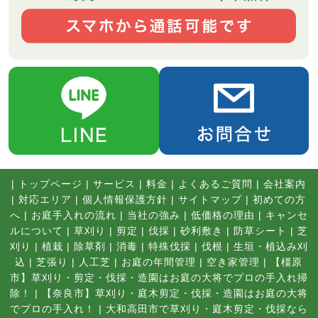
|
トップページ
|
サービス
|
料金
|
よくあるご質問
|
会社案内
|
対応エリア
|
個人情報保護方針
|
サイトマップ
|
初めての方
へ
|
お庭手入れの流れ
|
当社の強み
|
低価格の理由
|
キャンセ
ルについて
|
草刈り
|
剪定
|
伐採
|
砂利敷き
|
防草シート
|
芝
刈り
|
植栽
|
除草剤
|
消毒
|
特殊伐採
|
伐根
|
生垣・植込み刈
込
|
芝張り
|
人工芝
|
お庭の年間管理
|
空き家管理
|
【橿原
市】草刈り・剪定・伐採・造園はお庭の大将でプロの手入れ掃
除！
|
【奈良市】草刈り・庭木剪定・伐採・造園はお庭の大将
でプロの手入れ！
|
大和高田市で草刈り・庭木剪定・伐採なら