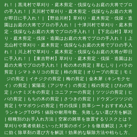
れ！
|
黒滝村で草刈り・庭木剪定・伐採ならお庭の大将でプロ
の手入れ！
|
天川村で草刈り・庭木剪定・伐採ならお庭の大将
が即日に手入れ！
|
【野迫川村】草刈り・庭木剪定・伐採・造
園はお庭の大将でプロの手入れ！
|
十津川村で草刈り・庭木剪
定・伐採ならお庭の大将でプロの手入れ！
|
【下北山村】草刈
り・庭木剪定・伐採・造園はお庭の大将でプロの手入れ！
|
上
北山村で草刈り・庭木剪定・伐採ならお庭の大将でプロの手入
れ！
|
川上村で草刈り・庭木剪定・伐採ならお庭の大将が即日
に手入れ！
|
【東吉野村】草刈り・庭木剪定・伐採・造園はお
庭の大将でプロの手入れ！
|
松の木の剪定
|
草むしり
|
バラの
剪定
|
シマトネリコの剪定
|
柿の剪定
|
オリーブの剪定
|
モミ
ジの剪定
|
イチジクの剪定
|
梅の剪定
|
金木犀（キンモクセ
イ）の剪定
|
紫陽花（アジサイ）の剪定
|
桜の剪定
|
びわの剪
定
|
ハナミズキの剪定
|
コニファーの剪定
|
ツツジの剪定
|
ヒ
バの剪定
|
もちの木の剪定
|
さつきの剪定
|
ドウダンツツジの
剪定
|
ヤマボウシの剪定
|
竹の伐採
|
防草シートおすすめ人気
ランキングTOP5！値段や耐用年数、失敗しない選び方を解説
|
樹種別のお手入れ方法
|
空家の雑草を放置するリスクとは？
草刈りや業者依頼といった対策のポイントを徹底解説
|
スギナ
に効く除草剤の選び方を解説！効果的な駆除方法や枯らし方、