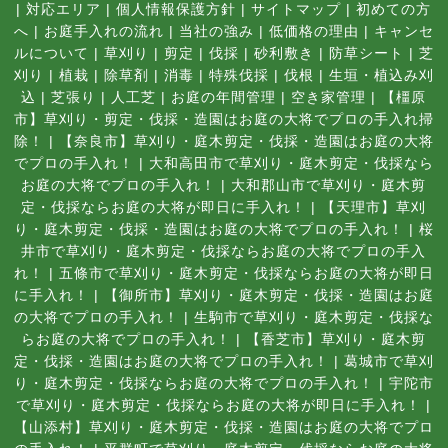
|
対応エリア
|
個人情報保護方針
|
サイトマップ
|
初めての方
へ
|
お庭手入れの流れ
|
当社の強み
|
低価格の理由
|
キャンセ
ルについて
|
草刈り
|
剪定
|
伐採
|
砂利敷き
|
防草シート
|
芝
刈り
|
植栽
|
除草剤
|
消毒
|
特殊伐採
|
伐根
|
生垣・植込み刈
込
|
芝張り
|
人工芝
|
お庭の年間管理
|
空き家管理
|
【橿原
市】草刈り・剪定・伐採・造園はお庭の大将でプロの手入れ掃
除！
|
【奈良市】草刈り・庭木剪定・伐採・造園はお庭の大将
でプロの手入れ！
|
大和高田市で草刈り・庭木剪定・伐採なら
お庭の大将でプロの手入れ！
|
大和郡山市で草刈り・庭木剪
定・伐採ならお庭の大将が即日に手入れ！
|
【天理市】草刈
り・庭木剪定・伐採・造園はお庭の大将でプロの手入れ！
|
桜
井市で草刈り・庭木剪定・伐採ならお庭の大将でプロの手入
れ！
|
五條市で草刈り・庭木剪定・伐採ならお庭の大将が即日
に手入れ！
|
【御所市】草刈り・庭木剪定・伐採・造園はお庭
の大将でプロの手入れ！
|
生駒市で草刈り・庭木剪定・伐採な
らお庭の大将でプロの手入れ！
|
【香芝市】草刈り・庭木剪
定・伐採・造園はお庭の大将でプロの手入れ！
|
葛城市で草刈
り・庭木剪定・伐採ならお庭の大将でプロの手入れ！
|
宇陀市
で草刈り・庭木剪定・伐採ならお庭の大将が即日に手入れ！
|
【山添村】草刈り・庭木剪定・伐採・造園はお庭の大将でプロ