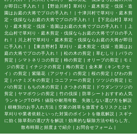
が即日に手入れ！
|
【野迫川村】草刈り・庭木剪定・伐採・造
園はお庭の大将でプロの手入れ！
|
十津川村で草刈り・庭木剪
定・伐採ならお庭の大将でプロの手入れ！
|
【下北山村】草刈
り・庭木剪定・伐採・造園はお庭の大将でプロの手入れ！
|
上
北山村で草刈り・庭木剪定・伐採ならお庭の大将でプロの手入
れ！
|
川上村で草刈り・庭木剪定・伐採ならお庭の大将が即日
に手入れ！
|
【東吉野村】草刈り・庭木剪定・伐採・造園はお
庭の大将でプロの手入れ！
|
松の木の剪定
|
草むしり
|
バラの
剪定
|
シマトネリコの剪定
|
柿の剪定
|
オリーブの剪定
|
モミ
ジの剪定
|
イチジクの剪定
|
梅の剪定
|
金木犀（キンモクセ
イ）の剪定
|
紫陽花（アジサイ）の剪定
|
桜の剪定
|
びわの剪
定
|
ハナミズキの剪定
|
コニファーの剪定
|
ツツジの剪定
|
ヒ
バの剪定
|
もちの木の剪定
|
さつきの剪定
|
ドウダンツツジの
剪定
|
ヤマボウシの剪定
|
竹の伐採
|
防草シートおすすめ人気
ランキングTOP5！値段や耐用年数、失敗しない選び方を解説
|
樹種別のお手入れ方法
|
空家の雑草を放置するリスクとは？
草刈りや業者依頼といった対策のポイントを徹底解説
|
スギナ
に効く除草剤の選び方を解説！効果的な駆除方法や枯らし方、
散布時期と頻度まで紹介
|
お問合せフォーム |