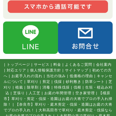
|
トップページ
|
サービス
|
料金
|
よくあるご質問
|
会社案内
|
対応エリア
|
個人情報保護方針
|
サイトマップ
|
初めての方
へ
|
お庭手入れの流れ
|
当社の強み
|
低価格の理由
|
キャンセ
ルについて
|
草刈り
|
剪定
|
伐採
|
砂利敷き
|
防草シート
|
芝
刈り
|
植栽
|
除草剤
|
消毒
|
特殊伐採
|
伐根
|
生垣・植込み刈
込
|
芝張り
|
人工芝
|
お庭の年間管理
|
空き家管理
|
【橿原
市】草刈り・剪定・伐採・造園はお庭の大将でプロの手入れ掃
除！
|
【奈良市】草刈り・庭木剪定・伐採・造園はお庭の大将
でプロの手入れ！
|
大和高田市で草刈り・庭木剪定・伐採なら
お庭の大将でプロの手入れ！
|
大和郡山市で草刈り・庭木剪