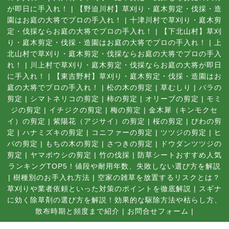
が即日に手入れ！
|
【野迫川村】草刈り・庭木剪定・伐採・造
園はお庭の大将でプロの手入れ！
|
十津川村で草刈り・庭木剪
定・伐採ならお庭の大将でプロの手入れ！
|
【下北山村】草刈
り・庭木剪定・伐採・造園はお庭の大将でプロの手入れ！
|
上
北山村で草刈り・庭木剪定・伐採ならお庭の大将でプロの手入
れ！
|
川上村で草刈り・庭木剪定・伐採ならお庭の大将が即日
に手入れ！
|
【東吉野村】草刈り・庭木剪定・伐採・造園はお
庭の大将でプロの手入れ！
|
松の木の剪定
|
草むしり
|
バラの
剪定
|
シマトネリコの剪定
|
柿の剪定
|
オリーブの剪定
|
モミ
ジの剪定
|
イチジクの剪定
|
梅の剪定
|
金木犀（キンモクセ
イ）の剪定
|
紫陽花（アジサイ）の剪定
|
桜の剪定
|
びわの剪
定
|
ハナミズキの剪定
|
コニファーの剪定
|
ツツジの剪定
|
ヒ
バの剪定
|
もちの木の剪定
|
さつきの剪定
|
ドウダンツツジの
剪定
|
ヤマボウシの剪定
|
竹の伐採
|
防草シートおすすめ人気
ランキングTOP5！値段や耐用年数、失敗しない選び方を解説
|
樹種別のお手入れ方法
|
空家の雑草を放置するリスクとは？
草刈りや業者依頼といった対策のポイントを徹底解説
|
スギナ
に効く除草剤の選び方を解説！効果的な駆除方法や枯らし方、
散布時期と頻度まで紹介
|
お問合せフォーム |