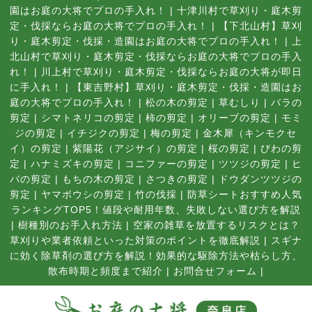
園はお庭の大将でプロの手入れ！
|
十津川村で草刈り・庭木剪
定・伐採ならお庭の大将でプロの手入れ！
|
【下北山村】草刈
り・庭木剪定・伐採・造園はお庭の大将でプロの手入れ！
|
上
北山村で草刈り・庭木剪定・伐採ならお庭の大将でプロの手入
れ！
|
川上村で草刈り・庭木剪定・伐採ならお庭の大将が即日
に手入れ！
|
【東吉野村】草刈り・庭木剪定・伐採・造園はお
庭の大将でプロの手入れ！
|
松の木の剪定
|
草むしり
|
バラの
剪定
|
シマトネリコの剪定
|
柿の剪定
|
オリーブの剪定
|
モミ
ジの剪定
|
イチジクの剪定
|
梅の剪定
|
金木犀（キンモクセ
イ）の剪定
|
紫陽花（アジサイ）の剪定
|
桜の剪定
|
びわの剪
定
|
ハナミズキの剪定
|
コニファーの剪定
|
ツツジの剪定
|
ヒ
バの剪定
|
もちの木の剪定
|
さつきの剪定
|
ドウダンツツジの
剪定
|
ヤマボウシの剪定
|
竹の伐採
|
防草シートおすすめ人気
ランキングTOP5！値段や耐用年数、失敗しない選び方を解説
|
樹種別のお手入れ方法
|
空家の雑草を放置するリスクとは？
草刈りや業者依頼といった対策のポイントを徹底解説
|
スギナ
に効く除草剤の選び方を解説！効果的な駆除方法や枯らし方、
散布時期と頻度まで紹介
|
お問合せフォーム |