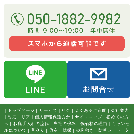
|
トップページ
|
サービス
|
料金
|
よくあるご質問
|
会社案内
|
対応エリア
|
個人情報保護方針
|
サイトマップ
|
初めての方
へ
|
お庭手入れの流れ
|
当社の強み
|
低価格の理由
|
キャンセ
ルについて
|
草刈り
|
剪定
|
伐採
|
砂利敷き
|
防草シート
|
芝