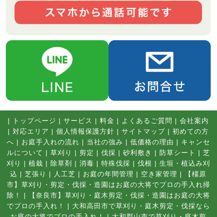
|
トップページ
|
サービス
|
料金
|
よくあるご質問
|
会社案内
|
対応エリア
|
個人情報保護方針
|
サイトマップ
|
初めての方
へ
|
お庭手入れの流れ
|
当社の強み
|
低価格の理由
|
キャンセ
ルについて
|
草刈り
|
剪定
|
伐採
|
砂利敷き
|
防草シート
|
芝
刈り
|
植栽
|
除草剤
|
消毒
|
特殊伐採
|
伐根
|
生垣・植込み刈
込
|
芝張り
|
人工芝
|
お庭の年間管理
|
空き家管理
|
【橿原
市】草刈り・剪定・伐採・造園はお庭の大将でプロの手入れ掃
除！
|
【奈良市】草刈り・庭木剪定・伐採・造園はお庭の大将
でプロの手入れ！
|
大和高田市で草刈り・庭木剪定・伐採なら
お庭の大将でプロの手入れ！
|
大和郡山市で草刈り・庭木剪