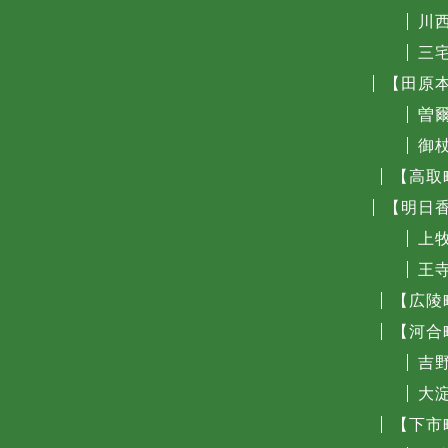
川
三
【田原
曽
御
【高取
【明日
上
王
【広陵
【河合
吉
大
【下市