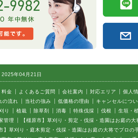
2025年04月21日
料金
よくあるご質問
会社案内
対応エリア
個人
れの流れ
当社の強み
低価格の理由
キャンセルについ
刈り
植栽
除草剤
消毒
特殊伐採
伐根
生垣・
家管理
【橿原市】草刈り・剪定・伐採・造園はお庭の大
市】草刈り・庭木剪定・伐採・造園はお庭の大将でプロの