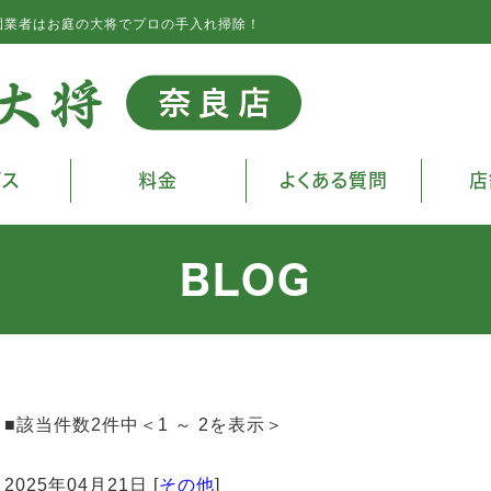
園業者はお庭の大将でプロの手入れ掃除！
ビス
料金
よくある質問
店
BLOG
■該当件数2件中＜1 ～ 2を表示＞
2025年04月21日 [
その他
]