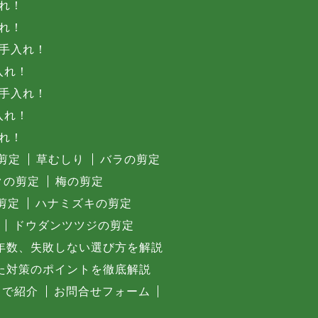
れ！
れ！
手入れ！
入れ！
手入れ！
入れ！
れ！
剪定
草むしり
バラの剪定
クの剪定
梅の剪定
剪定
ハナミズキの剪定
ドウダンツツジの剪定
年数、失敗しない選び方を解説
た対策のポイントを徹底解説
まで紹介
お問合せフォーム