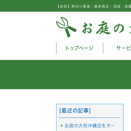
【奈良】草刈り業者・庭木剪定・伐採・造
トップページ
サー
[最近の記事]
お庭の大将沖縄店をオー