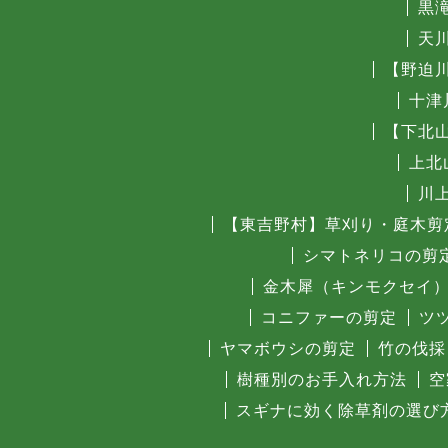
黒
天
【野迫
十津
【下北
上北
川
【東吉野村】草刈り・庭木剪
シマトネリコの剪
金木犀（キンモクセイ
コニファーの剪定
ツ
ヤマボウシの剪定
竹の伐採
樹種別のお手入れ方法
空
スギナに効く除草剤の選び