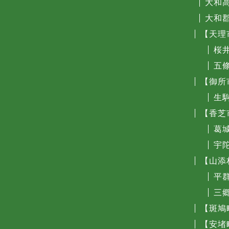
大和
大和
【天理
桜
五
【御所
生
【香芝
葛
宇
【山添
平
三
【斑鳩
【安堵