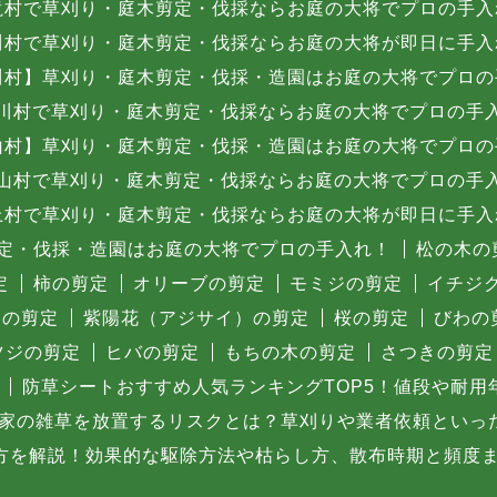
滝村で草刈り・庭木剪定・伐採ならお庭の大将でプロの手入
川村で草刈り・庭木剪定・伐採ならお庭の大将が即日に手入
川村】草刈り・庭木剪定・伐採・造園はお庭の大将でプロの
川村で草刈り・庭木剪定・伐採ならお庭の大将でプロの手
山村】草刈り・庭木剪定・伐採・造園はお庭の大将でプロの
山村で草刈り・庭木剪定・伐採ならお庭の大将でプロの手
上村で草刈り・庭木剪定・伐採ならお庭の大将が即日に手入
定・伐採・造園はお庭の大将でプロの手入れ！
松の木の
定
柿の剪定
オリーブの剪定
モミジの剪定
イチジ
）の剪定
紫陽花（アジサイ）の剪定
桜の剪定
びわの
ツジの剪定
ヒバの剪定
もちの木の剪定
さつきの剪定
防草シートおすすめ人気ランキングTOP5！値段や耐用
家の雑草を放置するリスクとは？草刈りや業者依頼といっ
方を解説！効果的な駆除方法や枯らし方、散布時期と頻度