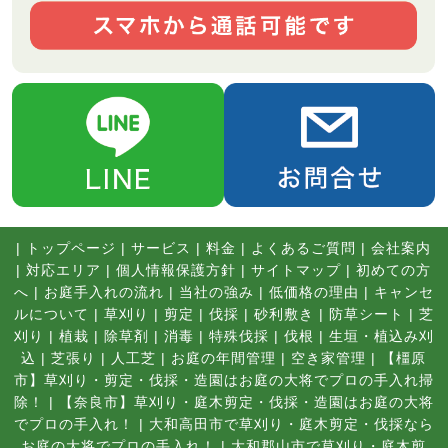
|
トップページ
|
サービス
|
料金
|
よくあるご質問
|
会社案内
|
対応エリア
|
個人情報保護方針
|
サイトマップ
|
初めての方
へ
|
お庭手入れの流れ
|
当社の強み
|
低価格の理由
|
キャンセ
ルについて
|
草刈り
|
剪定
|
伐採
|
砂利敷き
|
防草シート
|
芝
刈り
|
植栽
|
除草剤
|
消毒
|
特殊伐採
|
伐根
|
生垣・植込み刈
込
|
芝張り
|
人工芝
|
お庭の年間管理
|
空き家管理
|
【橿原
市】草刈り・剪定・伐採・造園はお庭の大将でプロの手入れ掃
除！
|
【奈良市】草刈り・庭木剪定・伐採・造園はお庭の大将
でプロの手入れ！
|
大和高田市で草刈り・庭木剪定・伐採なら
お庭の大将でプロの手入れ！
|
大和郡山市で草刈り・庭木剪