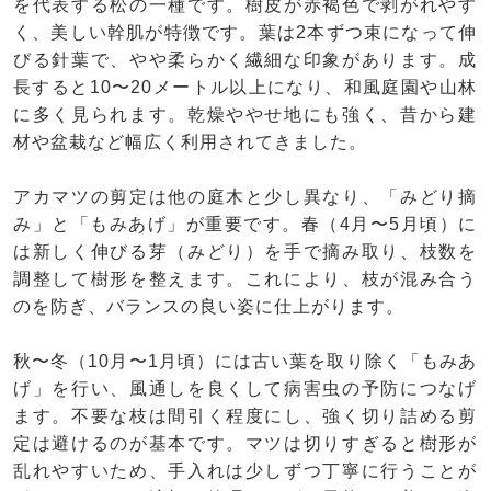
を代表する松の一種です。樹皮が赤褐色で剥がれやす
く、美しい幹肌が特徴です。葉は2本ずつ束になって伸
びる針葉で、やや柔らかく繊細な印象があります。成
長すると10〜20メートル以上になり、和風庭園や山林
に多く見られます。乾燥ややせ地にも強く、昔から建
材や盆栽など幅広く利用されてきました。
アカマツの剪定は他の庭木と少し異なり、「みどり摘
み」と「もみあげ」が重要です。春（4月〜5月頃）に
は新しく伸びる芽（みどり）を手で摘み取り、枝数を
調整して樹形を整えます。これにより、枝が混み合う
のを防ぎ、バランスの良い姿に仕上がります。
秋〜冬（10月〜1月頃）には古い葉を取り除く「もみあ
げ」を行い、風通しを良くして病害虫の予防につなげ
ます。不要な枝は間引く程度にし、強く切り詰める剪
定は避けるのが基本です。マツは切りすぎると樹形が
乱れやすいため、手入れは少しずつ丁寧に行うことが