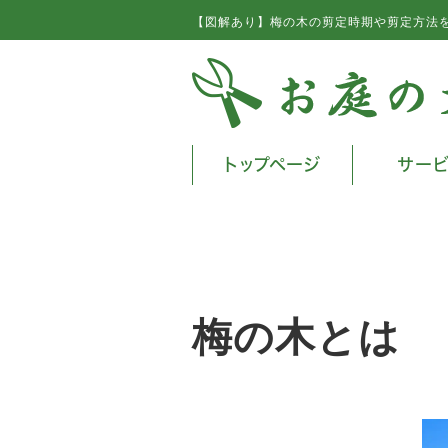
【図解あり】梅の木の剪定時期や剪定方法
トップページ
サー
梅の木とは