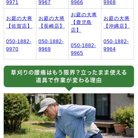
9971
9967
9966
9968
お庭の大将
お庭の大将
お庭の大将
お庭の大将
【鹿児島
【佐賀店】
【長崎店】
【沖縄店】
店】
050-1882-
050-1882-
050-1882-
050-1882-
9970
9969
9964
9965
草刈りの腰痛はもう限界？立ったまま使える
道具で作業が変わる理由