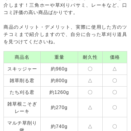
介します！三角ホーや草刈りバサミ、レーキなど、口
コミ評価の高い商品ばかりです。
商品のメリット・デメリット、実際に使用した方のツ
チコミまで紹介しますので、自分に合った草刈り道具
を見つけてくださいね。
商品名
重量
耐久性
価格
スキッジャー
約960g
〇
△
雑草削る君
約800g
△
〇
たち刈る君
約1260g
〇
〇
雑草根こそぎ
約270g
△
〇
レーキ
マルチ草削り
約740g
△
〇
鍬