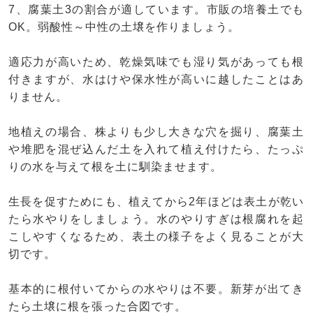
7、腐葉土3の割合が適しています。市販の培養土でも
OK。弱酸性～中性の土壌を作りましょう。
適応力が高いため、乾燥気味でも湿り気があっても根
付きますが、水はけや保水性が高いに越したことはあ
りません。
地植えの場合、株よりも少し大きな穴を掘り、腐葉土
や堆肥を混ぜ込んだ土を入れて植え付けたら、たっぷ
りの水を与えて根を土に馴染ませます。
生長を促すためにも、植えてから2年ほどは表土が乾い
たら水やりをしましょう。水のやりすぎは根腐れを起
こしやすくなるため、表土の様子をよく見ることが大
切です。
基本的に根付いてからの水やりは不要。新芽が出てき
たら土壌に根を張った合図です。