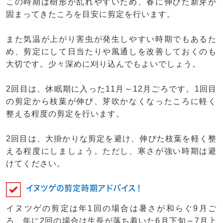
この時期は樹形が乱れやすいため、春に伸びた新芽が
固まってきたころを目安に剪定を行います。
また気温が上がり害虫が発生しやすい時期でもあるた
め、剪定にして日当たりや風通しを改善しておくのも
大切です。少々深めに刈り込んでもよいでしょう。
2回目は、休眠期に入った11月～12月ごろです。1回目
の剪定から枝葉が伸び、芽吹かなくなったころに軽く
整える程度の剪定を行います。
2回目は、大掛かりな剪定を避け、伸びた枝葉を軽く整
える程度にしましょう。ただし、寒さが強い時期は避
けてください。
イヌツゲの剪定時期アドバイス！
イヌツゲの剪定は年1回の場合は暑さが和らぐ9月ご
ろ、年に2回の場合は生長が落ち着いた6月下旬～7月上