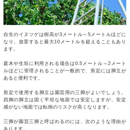
自生のイヌツゲは樹高が3メートル～5メートルほどに
なり、放置すると最大10メートルを超えることもあり
ます。
庭木や生垣に利用される場合は0.5メートル～2メート
ルほどに管理されることが一般的で、剪定には脚立が
あると便利です。
剪定で使用する脚立は園芸用の三脚がよいでしょう。
四脚の脚立は固く平坦な地面では安定しますが、安定
感がない地面では転倒のリスクが高くなります。
三脚が園芸三脚と呼ばれるのには、次のような理由が
あります。