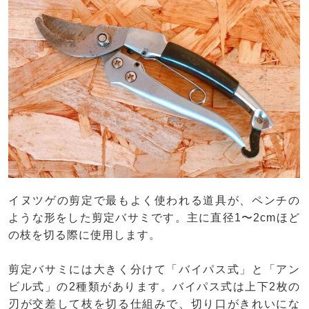
イヌツゲの剪定で最もよく使われる道具が、ペンチの
ような形をした剪定バサミです。主に直径1〜2cmほど
の枝を切る際に使用します。
剪定バサミには大きく分けて「バイパス式」と「アン
ビル式」の2種類があります。バイパス式は上下2枚の
刃が交差して枝を切る仕組みで、切り口がきれいにな