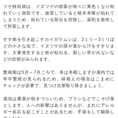
ツゲ枝枯病は、イヌツゲの枝葉が徐々に黄色くなり枯
れていく病気です。放置していると植木本隊が枯れて
しまうため、枯れている部分を切除し、薬剤を散布し
て対策します。
すす病を引き起こすカイガラムシは、2ミリ～3ミリほ
どの小さな虫で、イヌツゲの茎や葉から汁をすすりま
す。大量発生すると枝が枯れる、新しい芽が出ないな
どの症状がみられます。
繁殖期は5月～7月ごろで、冬は冬眠しますが屋内では
年中繁殖が見られるため。鉢植えの場合はこまめに
チェックが必要で、見つけ次第取り除きましょう。
成虫は農薬が効きづらいため、ブラシなどでこそげ落
とします。人への影響はありませんが、まれにアレル
ギー反応を起こすことがあるため、手袋をして駆除し