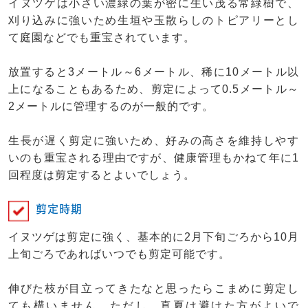
イヌツゲは小さい濃緑の葉が密に生い茂る常緑樹で、
刈り込みに強いため生垣や玉散らしのトピアリーとし
て庭園などでも重宝されています。
放置すると3メートル～6メートル、稀に10メートル以
上になることもあるため、剪定によって0.5メートル～
2メートルに管理するのが一般的です。
生長が遅く剪定に強いため、好みの高さを維持しやす
いのも重宝される理由ですが、健康管理もかねて年に1
回程度は剪定するとよいでしょう。
剪定時期
イヌツゲは剪定に強く、基本的に2月下旬ごろから10月
上旬ごろであればいつでも剪定可能です。
伸びた枝が目立ってきたなと思ったらこまめに剪定し
ても構いません。ただし、真夏は避けた方がよいで