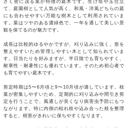
さく密に茂る葉が特徴の庭木です。生け垣や玉仕立
て、庭園樹として人気が高く、和風・洋風どちらの庭
にも合わせやすい万能な樹木として利用されていま
す。葉はツヤのある濃緑色で、一年を通して美しい景
観を保てるのが魅力です。
成長は比較的ゆるやかですが、刈り込みに強く、形を
整えやすいため管理しやすい木として知られていま
す。日当たりを好みますが、半日陰でも育ちやすく、
耐寒性・耐暑性にも優れています。そのため初心者で
も育てやすい庭木です。
剪定時期は5〜6月頃と9〜10月頃が適しています。枝
葉が密集しやすいため、定期的に刈り込みや間引き剪
定を行うことで、風通しが良くなり病害虫予防にもつ
ながります。特に内側の枯れ枝や込み合った枝を整理
すると、樹形がきれいに保ちやすくなります。