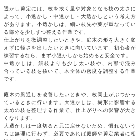
透かし剪定には、枝を抜く量や対象となる枝の太さに
よって、小透かし・中透かし・大透かしという考え方
があります。小透かしは、細い枝先や葉が重なってい
る部分を少しずつ整える作業です。
仕上がりを微調整したいときや、庭木の形を大きく変
えずに軽さを出したいときに向いています。初心者が
練習するなら、まず小透かしから始めると安全です。
中透かしは、細枝よりも少し太い枝や、内部で混み
合っている枝を抜いて、木全体の密度を調整する作業
です。
庭木の風通しを改善したいときや、枝同士がぶつかっ
ているときに行います。大透かしは、樹形に影響する
太めの枝を整理する作業で、仕上がりへの影響が大き
くなります。
大透かしは一度切ると元に戻せないため、慣れないう
ちは無理に行わず、必要であれば庭師や剪定業者に相