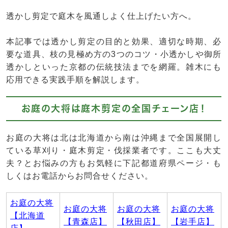
透かし剪定で庭木を風通しよく仕上げたい方へ。
本記事では透かし剪定の目的と効果、適切な時期、必
要な道具、枝の見極め方の3つのコツ・小透かしや御所
透かしといった京都の伝統技法までを網羅。雑木にも
応用できる実践手順を解説します。
お庭の大将は庭木剪定の全国チェーン店！
お庭の大将は北は北海道から南は沖縄まで全国展開し
ている草刈り・庭木剪定・伐採業者です。ここも大丈
夫？とお悩みの方もお気軽に下記都道府県ページ・も
しくはお電話からお問合せください。
お庭の大将
お庭の大将
お庭の大将
お庭の大将
【北海道
【青森店】
【秋田店】
【岩手店】