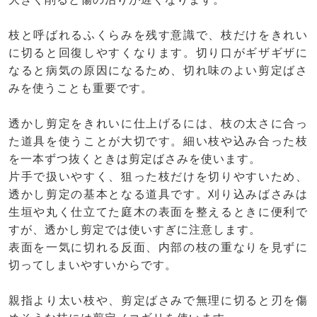
枝と呼ばれるふくらみを残す意識で、枝だけをきれい
に切ると回復しやすくなります。切り口がギザギザに
なると病気の原因になるため、切れ味のよい剪定ばさ
みを使うことも重要です。
透かし剪定をきれいに仕上げるには、枝の太さに合っ
た道具を使うことが大切です。細い枝や込み合った枝
を一本ずつ抜くときは剪定ばさみを使います。
片手で扱いやすく、狙った枝だけを切りやすいため、
透かし剪定の基本となる道具です。刈り込みばさみは
生垣や丸く仕立てた庭木の表面を整えるときに便利で
すが、透かし剪定では使いすぎに注意します。
表面を一気に切れる反面、内部の枝の重なりを見ずに
切ってしまいやすいからです。
親指より太い枝や、剪定ばさみで無理に切ると刃を傷